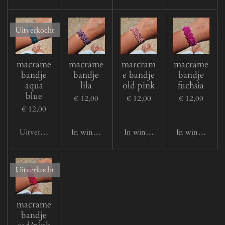
Uitverkocht
macrame
macrame
marcram
macrame
bandje
bandje
e bandje
bandje
aqua
lila
old pink
fuchsia
blue
€ 12,00
€ 12,00
€ 12,00
€ 12,00
Uitverkocht
In winkelwagen
In winkelwagen
In winkelwage
Uitverkocht
macrame
bandje