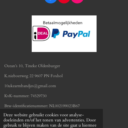
a
i
n
c
n
s
e
t
t
b
e
a
o
r
g
o
e
r
k
s
a
t
m
Ocean’s 10, Tineke Oldenburger
K.nieboerweg 22 9607 PN Foxhol
10ukearmbandjes@gmail.com
KvK-nummer: 74529730
Btw-identificatienummer:
NL002199023B67
© 2019 - 2026 oceans10.nl
Deze website gebruikt cookies voor analyse-
Powered by
JouwWeb
doeleinden en/of het tonen van advertenties. Door
gebruik te blijven maken van de site gaat u hiermee