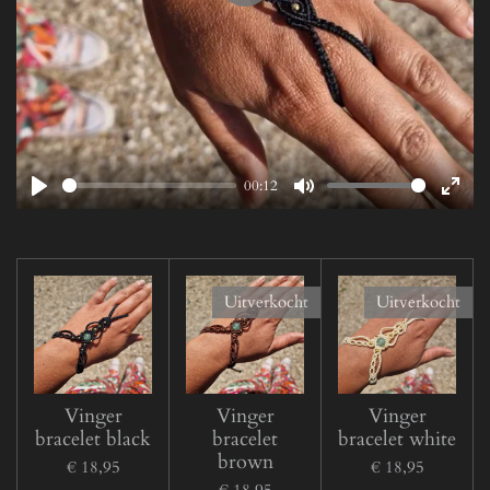
P
l
a
y
00:12
P
M
E
l
u
n
a
t
t
y
e
e
Uitverkocht
Uitverkocht
r
f
u
l
Vinger
Vinger
Vinger
l
bracelet black
bracelet
bracelet white
s
brown
€ 18,95
€ 18,95
c
€ 18,95