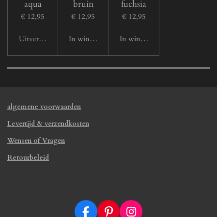
aqua
bruin
fuchsia
€ 12,95
€ 12,95
€ 12,95
Uitverkocht
In winkelwagen
In winkelwagen
algemene voorwaarden
Levertijd & verzendkosten
Wensen of Vragen
Retourbeleid
F
P
I