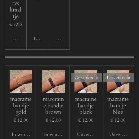
rvs
kraal
tje
€ 7,95
Uitverkocht
In winkelwagen
Uitverkocht
Uitverkocht
Uitverkocht
macrame
marcram
macrame
macrame
bandje
e bandje
bandje
bandje
gold
brown
black
blue
€ 12,00
€ 12,00
€ 12,00
€ 12,00
In winkelwagen
In winkelwagen
Uitverkocht
Uitverkocht