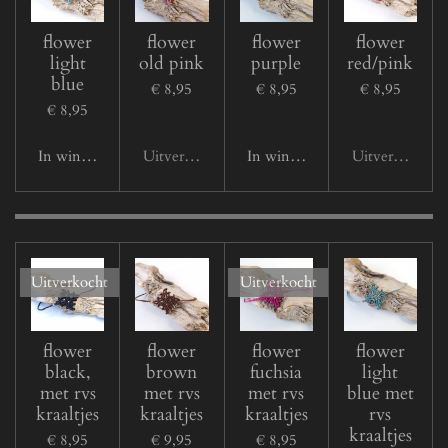
flower
flower
flower
flower
light
old pink
purple
red/pink
blue
€ 8,95
€ 8,95
€ 8,95
€ 8,95
In winkelwagen
Uitverkocht
In winkelwagen
Uitverkocht
Uitverkocht
Uitverkocht
flower
flower
flower
flower
black,
brown
fuchsia
light
met rvs
met rvs
met rvs
blue met
kraaltjes
kraaltjes
kraaltjes
rvs
kraaltjes
€ 8,95
€ 9,95
€ 8,95