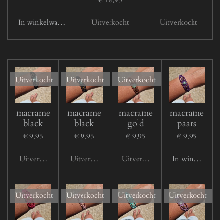
r
e
In winkelwagen
Uitverkocht
Uitverkocht
e
n
Uitverkocht
Uitverkocht
Uitverkocht
macrame
macrame
macrame
macrame
black
black
gold
paars
€ 9,95
€ 9,95
€ 9,95
€ 9,95
Uitverkocht
Uitverkocht
Uitverkocht
In winkelwage
Uitverkocht
Uitverkocht
Uitverkocht
Uitverkocht