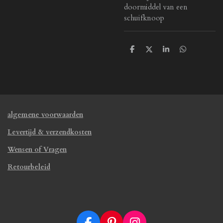
doormiddel van een
schuifknoop
D
D
S
D
e
e
h
e
l
e
a
l
e
l
r
e
n
e
n
algemene voorwaarden
Levertijd & verzendkosten
Wensen of Vragen
Retourbeleid