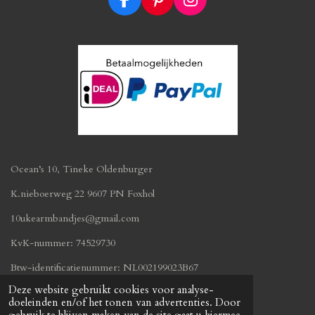
F
P
I
a
i
n
c
n
s
e
t
t
b
e
a
o
r
g
o
e
r
k
s
a
t
m
Ocean’s 10, Tineke Oldenburger
K.nieboerweg 22 9607 PN Foxhol
10ukearmbandjes@gmail.com
KvK-nummer: 74529730
Btw-identificatienummer:
NL002199023B67
© 2019 - 2026 oceans10.nl
Deze website gebruikt cookies voor analyse-
Powered by
JouwWeb
doeleinden en/of het tonen van advertenties. Door