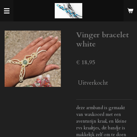
Ga
direct
naar
de
Vinger bracelet
hoofdinhoud
white
€ 18,95
Uitverkocht
deze armband is gemaakt
van waxkoord met een
aventurijn kraal, en kleine
rvs kraaltjes, dit bandje is
makkelijk zelf om te doen