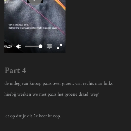
P
l
a
y
00:20
M
E
E
u
n
n
t
a
t
Part 4
e
b
e
l
r
de uitleg van knoop paars over groen. van rechts naar links
e
f
hierbij werken we met paars het groene draad 'weg'
c
u
a
l
p
l
let op dat je dit 2x keer knoop.
t
s
i
c