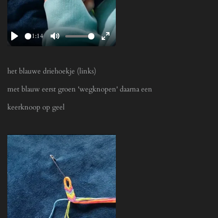
01:14
P
M
E
l
u
n
a
t
t
het blauwe driehoekje (links)
y
e
e
met blauw eerst groen 'wegknopen' daarna een
r
keerknoop op geel
f
u
l
l
s
c
r
e
e
n