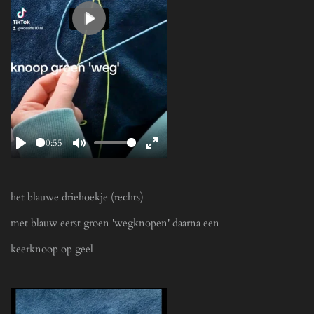
P
l
a
y
00:55
P
M
E
l
u
n
a
t
t
het blauwe driehoekje (rechts)
y
e
e
met blauw eerst groen 'wegknopen' daarna een
r
f
keerknoop op geel
u
l
l