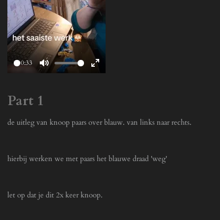
l
a
y
00:33
P
M
E
l
u
n
Part 1
a
t
t
y
e
e
de uitleg van knoop paars over blauw. van links naar rechts.
r
f
u
hierbij werken we met paars het blauwe draad 'weg'
l
l
s
let op dat je dit 2x keer knoop.
c
r