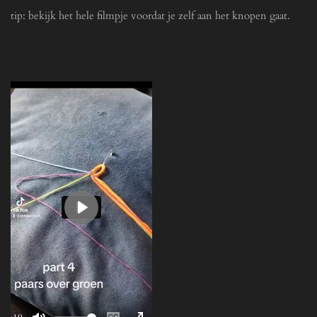
o
r
tip: bekijk het hele filmpje voordat je zelf aan het knopen gaat.
n
e
s
e
n
P
l
a
y