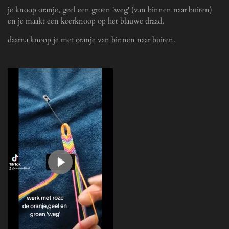
y
e
e
je knoop oranje, geel een groen 'weg' (van binnen naar buiten)
r
en je maakt een keerknoop op het blauwe draad.
f
u
daarna knoop je met oranje van binnen naar buiten.
l
l
s
c
r
e
e
n
P
l
a
y