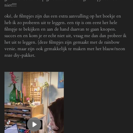
niet!!!!
oké, de filmpjes zijn dus een extra aanvulling op het boekje en
heb ik zo proberen uit te leggen. een tip is om eerst het hele
filmpje te bekijken en aan de hand daarvan te gaan knopen.
succes en en kom je er echt niet uit, vraag me dan dan probeer ik
het uit te leggen. (deze filmpjes zijn gemaakt met de rainbow
versie. maar zijn ook gemakkelijk te maken met het blauw/neon
roze diy-pakket.
P