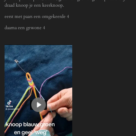
draad knoop je een keerknoop.
l
s
eerst met paars een omgekeerde 4
c
daarna een gewone 4
r
e
e
n
P
l
a
y