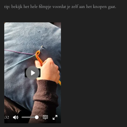
e
tip: bekijk het hele filmpje voordat je zelf aan het knopen gaat.
e
n
P
l
a
y
00:32
M
E
E