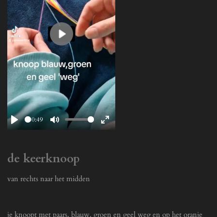
P
l
a
y
00:49
P
M
E
l
u
n
a
t
t
de keerknoop
y
e
e
r
van rechts naar het midden
f
u
je knoopt met paars, blauw, groen en geel weg en op het oranje
l