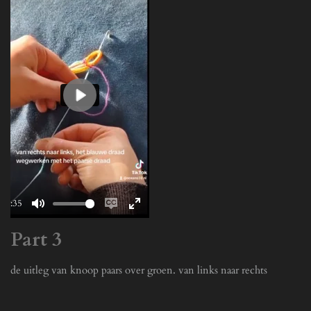
P
l
a
y
00:35
M
E
E
Part 3
u
n
n
t
a
t
de uitleg van knoop paars over groen. van links naar rechts
e
b
e
l
r
e
f