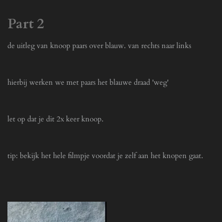
u
n
n
t
a
t
Part 2
e
b
e
l
r
de uitleg van knoop paars over blauw. van rechts naar links
e
f
c
u
a
l
hierbij werken we met paars het blauwe draad 'weg'
p
l
t
s
i
c
let op dat je dit 2x keer knoop.
o
r
n
e
s
e
tip: bekijk het hele filmpje voordat je zelf aan het knopen gaat.
n