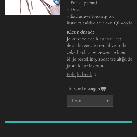
l
– Een clipboard
l
– Draad
s
– Exclusieve toegang tot
instructievideo’s via een QR-code
c
r
Kleur draad:
Je kunt zelf de kleur van het
e
draad kiezen. Vermeld voor de
e
zekerheid jouw gewenste kleur
n
bij je bestelling, zodat we altijd de
juiste kleur leveren.
Bekijk details
In winkelwagen