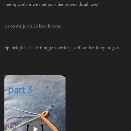
hierbij werken we met paars het groene draad 'weg'
c
u
a
l
p
l
let op dat je dit 2x keer knoop.
t
s
i
c
o
r
tip: bekijk het hele filmpje voordat je zelf aan het knopen gaat.
n
e
s
e
n