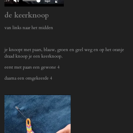
00:19
M
E
E
de keerknoop
u
n
n
t
a
t
van links naar het midden
e
b
e
l
r
e
f
je knoopt met paars, blauw, groen en geel weg en op het oranje
c
u
draad knoop je een keerknoop.
a
l
p
l
eerst met paars een gewone 4
t
s
daarna een omgekeerde 4
i
c
o
r
n
e
s
e
n