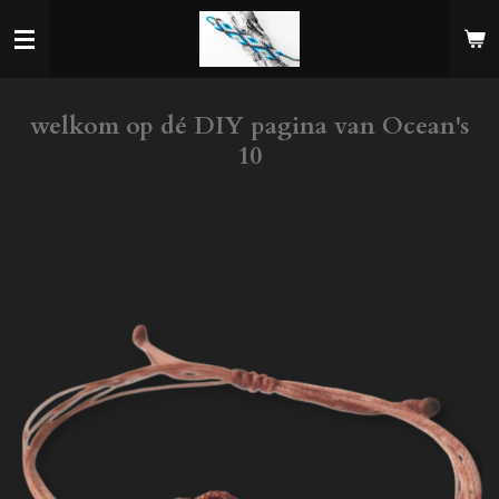
Ga
direct
naar
de
hoofdinhoud
welkom op dé DIY pagina van Ocean's
10