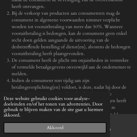
heeft ontvangen.
Bij de verkoop van producten aan consumenten mag de
consument in algemene voorwaarden nimmer verplicht
worden tot vooruitbetaling van meer dan 50%. Wanneer
vooruitbetaling is bedongen, kan de consument geen enkel
recht doen gelden aangaande de uitvoering van de
desbetreffende bestelling of dienst(en), alvorens de bedongen
vooruitbetaling heeft plaatsgevonden.
De consument heeft de plicht om onjuistheden in verstrekte
of vermelde betaalgegevens onverwijld aan de ondernemer te
melden.
Indien de consument niet tijdig aan zijn
betalingsverplichting(en) voldoet, is deze, nadat hij door de
ondernemer is gewezen op de te late betaling en de
Deze website gebruikt cookies voor analyse-
ondernemer de consument een termijn van 14 dagen heeft
doeleinden en/of het tonen van advertenties. Door
gegund om alsnog aan zijn betalingsverplichtingen te
gebruik te blijven maken van de site gaat u hiermee
voldoen, na het uitblijven van betaling binnen deze 14-
akkoord.
dagen-termijn, over het nog verschuldigde bedrag de
wettelijke rente verschuldigd en is de ondernemer gerechtigd
Akkoord
E-mailadres
Instagram
de door hem gemaakte buitengerechtelijke incassokosten in