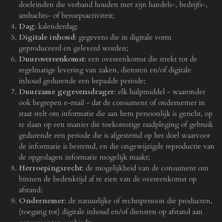
doeleinden die verband houden met zijn handels-, bedrijfs-,
ambachts- of beroepsactiviteit;
Dag
: kalenderdag;
Digitale inhoud
: gegevens die in digitale vorm
geproduceerd en geleverd worden;
Duurovereenkomst
: een overeenkomst die strekt tot de
regelmatige levering van zaken, diensten en/of digitale
inhoud gedurende een bepaalde periode;
Duurzame gegevensdrager
: elk hulpmiddel - waaronder
ook begrepen e-mail - dat de consument of ondernemer in
staat stelt om informatie die aan hem persoonlijk is gericht, op
te slaan op een manier die toekomstige raadpleging of gebruik
gedurende een periode die is afgestemd op het doel waarvoor
de informatie is bestemd, en die ongewijzigde reproductie van
de opgeslagen informatie mogelijk maakt;
Herroepingsrecht
: de mogelijkheid van de consument om
binnen de bedenktijd af te zien van de overeenkomst op
afstand;
Ondernemer
: de natuurlijke of rechtspersoon die producten,
(toegang tot) digitale inhoud en/of diensten op afstand aan