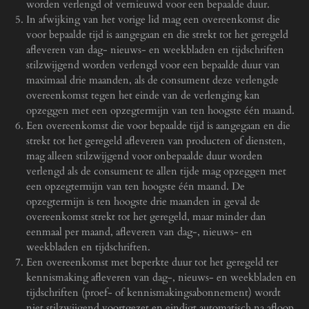
worden verlengd of vernieuwd voor een bepaalde duur.
In afwijking van het vorige lid mag een overeenkomst die
voor bepaalde tijd is aangegaan en die strekt tot het geregeld
afleveren van dag- nieuws- en weekbladen en tijdschriften
stilzwijgend worden verlengd voor een bepaalde duur van
maximaal drie maanden, als de consument deze verlengde
overeenkomst tegen het einde van de verlenging kan
opzeggen met een opzegtermijn van ten hoogste één maand.
Een overeenkomst die voor bepaalde tijd is aangegaan en die
strekt tot het geregeld afleveren van producten of diensten,
mag alleen stilzwijgend voor onbepaalde duur worden
verlengd als de consument te allen tijde mag opzeggen met
een opzegtermijn van ten hoogste één maand. De
opzegtermijn is ten hoogste drie maanden in geval de
overeenkomst strekt tot het geregeld, maar minder dan
eenmaal per maand, afleveren van dag-, nieuws- en
weekbladen en tijdschriften.
Een overeenkomst met beperkte duur tot het geregeld ter
kennismaking afleveren van dag-, nieuws- en weekbladen en
tijdschriften (proef- of kennismakingsabonnement) wordt
niet stilzwijgend voortgezet en eindigt automatisch na afloop