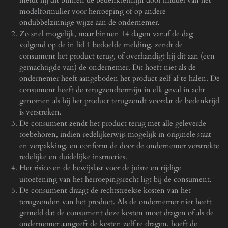
meldt hij dit binnen de bedenktermijn door middel van het
modelformulier voor herroeping of op andere
ondubbelzinnige wijze aan de ondernemer.
Zo snel mogelijk, maar binnen 14 dagen vanaf de dag
volgend op de in lid 1 bedoelde melding, zendt de
consument het product terug, of overhandigt hij dit aan (een
gemachtigde van) de ondernemer. Dit hoeft niet als de
ondernemer heeft aangeboden het product zelf af te halen. De
consument heeft de terugzendtermijn in elk geval in acht
genomen als hij het product terugzendt voordat de bedenktijd
is verstreken.
De consument zendt het product terug met alle geleverde
toebehoren, indien redelijkerwijs mogelijk in originele staat
en verpakking, en conform de door de ondernemer verstrekte
redelijke en duidelijke instructies.
Het risico en de bewijslast voor de juiste en tijdige
uitoefening van het herroepingsrecht ligt bij de consument.
De consument draagt de rechtstreekse kosten van het
terugzenden van het product. Als de ondernemer niet heeft
gemeld dat de consument deze kosten moet dragen of als de
ondernemer aangeeft de kosten zelf te dragen, hoeft de