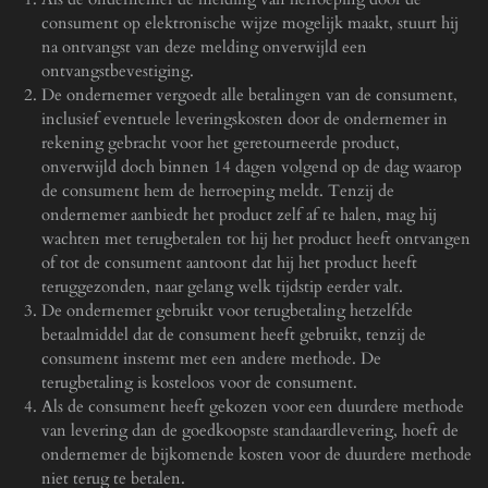
consument op elektronische wijze mogelijk maakt, stuurt hij
na ontvangst van deze melding onverwijld een
ontvangstbevestiging.
De ondernemer vergoedt alle betalingen van de consument,
inclusief eventuele leveringskosten door de ondernemer in
rekening gebracht voor het geretourneerde product,
onverwijld doch binnen 14 dagen volgend op de dag waarop
de consument hem de herroeping meldt. Tenzij de
ondernemer aanbiedt het product zelf af te halen, mag hij
wachten met terugbetalen tot hij het product heeft ontvangen
of tot de consument aantoont dat hij het product heeft
teruggezonden, naar gelang welk tijdstip eerder valt.
De ondernemer gebruikt voor terugbetaling hetzelfde
betaalmiddel dat de consument heeft gebruikt, tenzij de
consument instemt met een andere methode. De
terugbetaling is kosteloos voor de consument.
Als de consument heeft gekozen voor een duurdere methode
van levering dan de goedkoopste standaardlevering, hoeft de
ondernemer de bijkomende kosten voor de duurdere methode
niet terug te betalen.