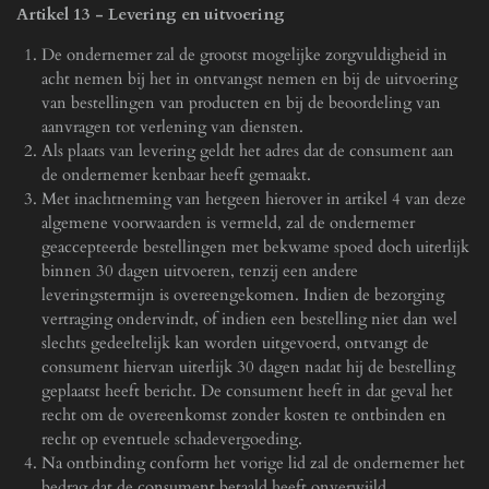
Artikel 13
-
Levering en uitvoering
De ondernemer zal de grootst mogelijke zorgvuldigheid in
acht nemen bij het in ontvangst nemen en bij de uitvoering
van bestellingen van producten en bij de beoordeling van
aanvragen tot verlening van diensten.
Als plaats van levering geldt het adres dat de consument aan
de ondernemer kenbaar heeft gemaakt.
Met inachtneming van hetgeen hierover in artikel 4 van deze
algemene voorwaarden is vermeld, zal de ondernemer
geaccepteerde bestellingen met bekwame spoed doch uiterlijk
binnen 30 dagen uitvoeren, tenzij een andere
leveringstermijn is overeengekomen. Indien de bezorging
vertraging ondervindt, of indien een bestelling niet dan wel
slechts gedeeltelijk kan worden uitgevoerd, ontvangt de
consument hiervan uiterlijk 30 dagen nadat hij de bestelling
geplaatst heeft bericht. De consument heeft in dat geval het
recht om de overeenkomst zonder kosten te ontbinden en
recht op eventuele schadevergoeding.
Na ontbinding conform het vorige lid zal de ondernemer het
bedrag dat de consument betaald heeft onverwijld