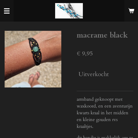
Ga
direct
naar
de
macrame black
hoofdinhoud
€ 9,95
Uitverkocht
armband geknoopt met
waxkoord, en een aventurijn
kwarts kraal in het midden
en kleine gouden rvs
kraaltjes.
dit bandje is makkelijk om te