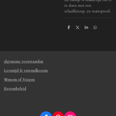
te doen met een
schuifknoop, en waterproof.
D
D
S
D
e
e
h
e
l
e
a
l
e
l
r
e
n
e
n
algemene voorwaarden
Levertijd & verzendkosten
Wensen of Vragen
Retourbeleid