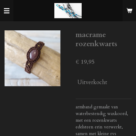
Ga
direct
naar
de
macrame
hoofdinhoud
rozenkwarts
€ 19,95
Uitverkocht
armband gemaakt van
waterbestendig waxkoord,
met een rozenkwarts
edelsteen erin verwerkt,
samen met kleine rvs