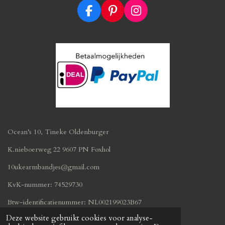
F
P
I
a
i
n
c
n
s
e
t
t
b
e
a
o
r
g
o
e
r
k
s
a
t
m
Ocean’s 10, Tineke Oldenburger
K.nieboerweg 22 9607 PN Foxhol
10ukearmbandjes@gmail.com
KvK-nummer: 74529730
Btw-identificatienummer:
NL002199023B67
© 2019 - 2026 oceans10.nl
Deze website gebruikt cookies voor analyse-
Powered by
JouwWeb