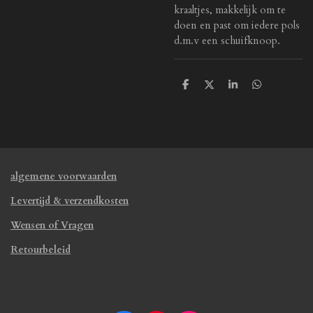
kraaltjes,
makkelijk om te
doen en past om iedere pols
d.m.v een schuifknoop.
D
D
S
D
e
e
h
e
l
e
a
l
e
l
r
e
n
e
n
algemene voorwaarden
Levertijd & verzendkosten
Wensen of Vragen
Retourbeleid