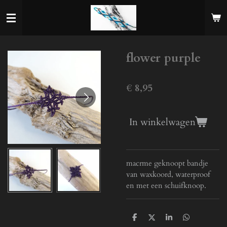
Ga
direct
naar
de
flower purple
hoofdinhoud
€ 8,95
In winkelwagen
macrme geknoopt bandje
van waxkoord, waterproof
en met een schuifknoop.
D
D
S
D