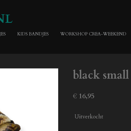
NL
ES
KIDS BANDJES
WORKSHOP CREA-WEEKEND
black small
€ 16,95
Uitverkocht