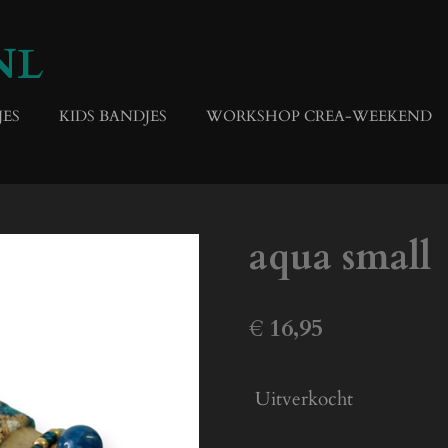
NL
ES
KIDS BANDJES
WORKSHOP CREA-WEEKEND
aqua small
€ 16,95
Uitverkocht