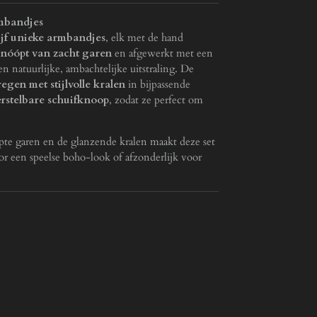
mbandjes
ijf unieke armbandjes
, elk met de hand
nóópt van zacht garen
en afgewerkt met een
en natuurlijke, ambachtelijke uitstraling. De
egen met stijlvolle kralen
in bijpassende
erstelbare schuifknoop
, zodat ze perfect om
te garen en de glanzende kralen maakt deze set
or een speelse boho-look of afzonderlijk voor