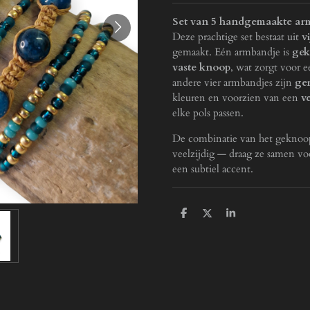
Set van 5 handgemaakte ar
Deze prachtige set bestaat uit
v
gemaakt. Eén armbandje is
gek
vaste knoop
, wat zorgt voor e
andere vier armbandjes zijn
ger
kleuren en voorzien van een
v
elke pols passen.
De combinatie van het geknoop
veelzijdig — draag ze samen vo
een subtiel accent.
D
D
S
e
e
h
l
e
a
e
l
r
n
e