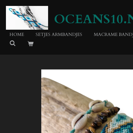
Ga
direct
OCEANS10.
naar
de
hoofdinhoud
HOME
SETJES ARMBANDJES
MACRAME BANDJ