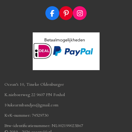
F
P
I
a
i
n
c
n
s
e
t
t
b
e
a
o
r
g
o
e
r
k
s
a
t
m
Ocean’s 10, Tineke Oldenburger
K.nieboerweg 22 9607 PN Foxhol
10ukearmbandjes@gmail.com
KvK-nummer: 74529730
Btw-identificatienummer:
NL002199023B67
© 2019 - 2026 oceans10.nl