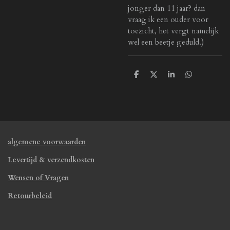
jonger dan 11 jaar? dan
vraag ik een ouder voor
toezicht, het vergt namelijk
wel een beetje geduld.)
D
D
S
D
e
e
h
e
l
e
a
l
e
l
r
e
n
e
n
algemene voorwaarden
Levertijd & verzendkosten
Wensen of Vragen
Retourbeleid