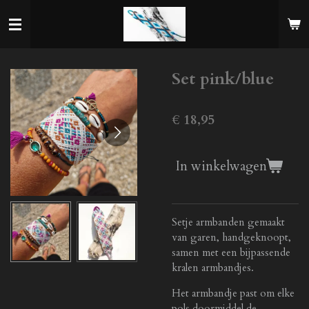
Ga
direct
naar
de
Set pink/blue
hoofdinhoud
€ 18,95
In winkelwagen
Setje armbanden gemaakt
van garen, handgeknoopt,
samen met een bijpassende
kralen armbandjes.
Het armbandje past om elke
pols doormiddel de