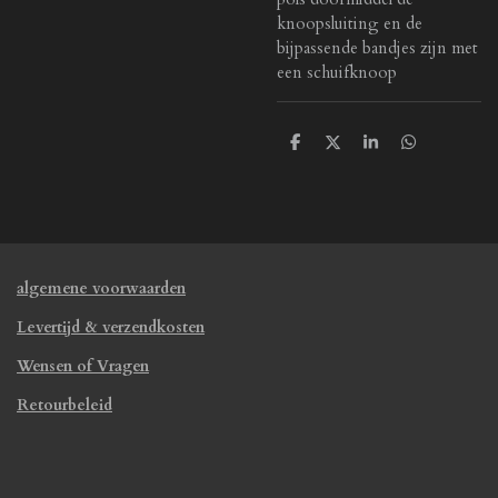
knoopsluiting en de
bijpassende bandjes zijn met
een schuifknoop
D
D
S
D
e
e
h
e
l
e
a
l
e
l
r
e
n
e
n
algemene voorwaarden
Levertijd & verzendkosten
Wensen of Vragen
Retourbeleid