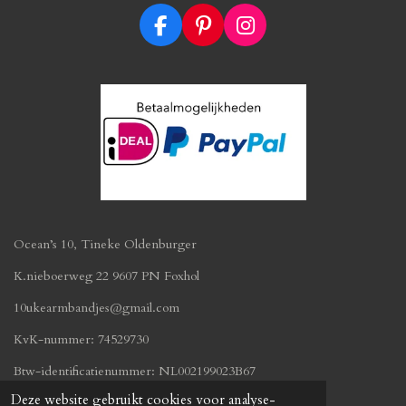
F
P
I
a
i
n
c
n
s
e
t
t
b
e
a
o
r
g
o
e
r
k
s
a
t
m
Ocean’s 10, Tineke Oldenburger
K.nieboerweg 22 9607 PN Foxhol
10ukearmbandjes@gmail.com
KvK-nummer: 74529730
Btw-identificatienummer:
NL002199023B67
© 2019 - 2026 oceans10.nl
Deze website gebruikt cookies voor analyse-