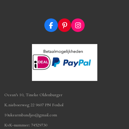
F
P
I
a
i
n
c
n
s
e
t
t
b
e
a
o
r
g
o
e
r
k
s
a
t
m
Ocean’s 10, Tineke Oldenburger
K.nieboerweg 22 9607 PN Foxhol
10ukearmbandjes@gmail.com
KvK-nummer: 74529730