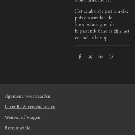
Het armbandje past om elke
pols doormiddel de
knoopsluiting en de
bijpassende bandjes zijn met
een schuifknoop
D
D
S
D
e
e
h
e
l
e
a
l
e
l
r
e
n
e
n
algemene voorwaarden
Levertijd & verzendkosten
Wensen of Vragen
Retourbeleid