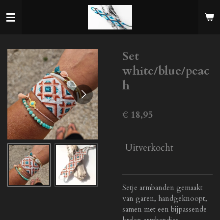
Ga
direct
naar
de
Set
hoofdinhoud
white/blue/peac
h
€ 18,95
Uitverkocht
Setje armbanden gemaakt
van garen, handgeknoopt,
samen met een bijpassende
kralen armbandjes.