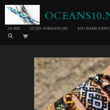
Ga
direct
OCEANS10.
naar
de
hoofdinhoud
HOME
SETJES ARMBANDJES
MACRAME BANDJ