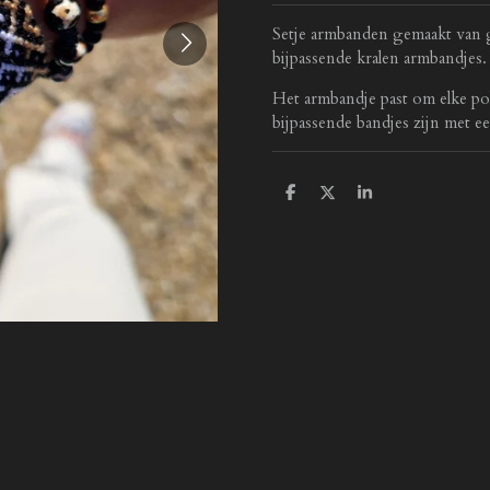
Setje armbanden gemaakt van 
bijpassende kralen armbandjes.
Het armbandje past om elke po
bijpassende bandjes zijn met 
D
D
S
e
e
h
l
e
a
e
l
r
n
e