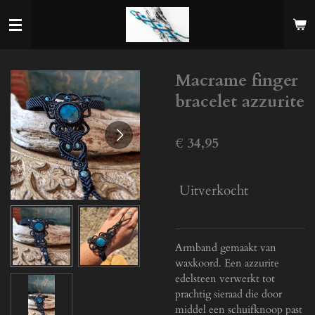
Ga
direct
naar
de
Macrame finger
hoofdinhoud
bracelet azzurite
€ 34,95
Uitverkocht
Armband gemaakt van
waxkoord. Een azzurite
edelsteen verwerkt tot
prachtig sieraad die door
middel een schuifknoop past