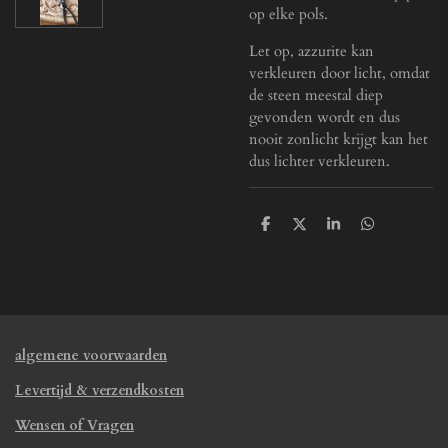
op elke pols.
Let op, azzurite kan
verkleuren door licht, omdat
de steen meestal diep
gevonden wordt en dus
nooit zonlicht krijgt kan het
dus lichter verkleuren.
D
D
S
D
e
e
h
e
l
e
a
l
e
l
r
e
n
e
n
algemene voorwaarden
Levertijd & verzendkosten
Wensen of Vragen