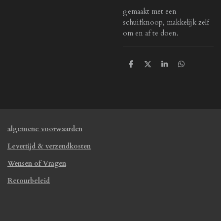
gemaakt met een
schuifknoop, makkelijk zelf
om en af te doen.
D
D
S
D
e
e
h
e
l
e
a
l
e
l
r
e
n
e
n
algemene voorwaarden
Levertijd & verzendkosten
Wensen of Vragen
Retourbeleid