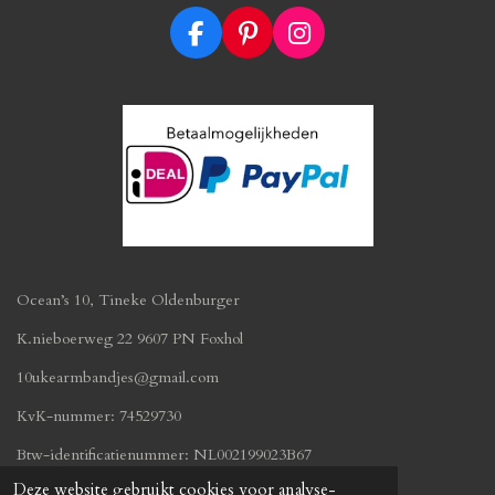
F
P
I
a
i
n
c
n
s
e
t
t
b
e
a
o
r
g
o
e
r
k
s
a
t
m
Ocean’s 10, Tineke Oldenburger
K.nieboerweg 22 9607 PN Foxhol
10ukearmbandjes@gmail.com
KvK-nummer: 74529730
Btw-identificatienummer:
NL002199023B67
© 2019 - 2026 oceans10.nl
Deze website gebruikt cookies voor analyse-